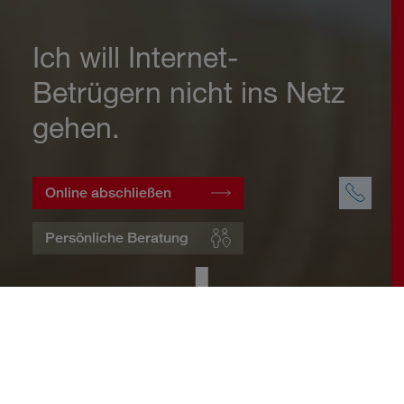
Ich will Internet-
Betrügern nicht ins Netz
gehen.
Online abschließen
Persönliche Beratung
Startseite
Wohnen
Cyberversicherung
Warum eine Cyberversicherung?