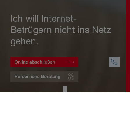
Ich will Internet-
Betrügern nicht ins Netz
gehen.
Online abschließen
Persönliche Beratung
Startseite
Wohnen
Cyberversicherung
Warum eine Cyberversicherung?