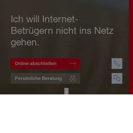
Ich will Internet-
Betrügern nicht ins Netz
gehen.
Online abschließen
Persönliche Beratung
Startseite
Wohnen
Cyberversicherung
Warum eine Cyberversicherung?