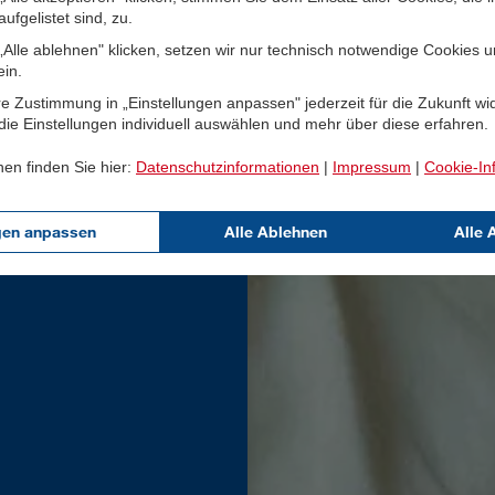
ufgelistet sind, zu.
Alle ablehnen" klicken, setzen wir nur technisch notwendige Cookies 
ein.
e Zustimmung in „Einstellungen anpassen" jederzeit für die Zukunft wi
ie Einstellungen individuell auswählen und mehr über diese erfahren.
nen finden Sie hier:
Datenschutzinformationen
|
Impressum
|
Cookie-In
gen anpassen
Alle Ablehnen
Alle 