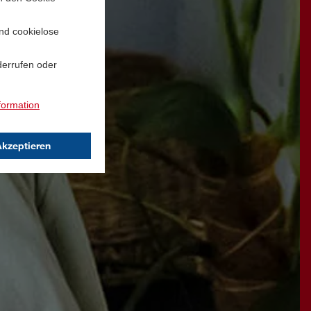
und cookielose
derrufen oder
formation
Akzeptieren