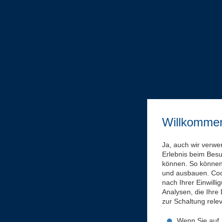
Willkomme
Ja, auch wir verwe
Erlebnis beim Bes
können. So können 
und ausbauen. Coo
nach Ihrer Einwill
Analysen, die Ihre
zur Schaltung rel
Wenn Sie auf „