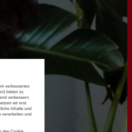
ein verbessertes
n) bieten zu
ufend verbessern
etzen wir erst
liche Inhalte und
n verarbeiten und
in den Cookie