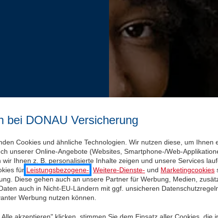
n bei DONAU Versicherung
nden Cookies und ähnliche Technologien. Wir nutzen diese, um Ihnen 
uch unserer Online-Angebote (Websites, Smartphone-/Web-Applikatione
wir Ihnen z. B. personalisierte Inhalte zeigen und unsere Services la
kies für
Leistungsbezogene-
,
Weitere-Dienste-
und
Marketingcookies
s
igung. Diese gehen auch an unsere Partner für Werbung, Medien, zusätz
 Daten auch in Nicht-EU-Ländern mit ggf. unsicheren Datenschutzregel
evanter Werbung nutzen können.
Alle akzeptieren" klicken, stimmen Sie dem Einsatz aller Cookies, die 