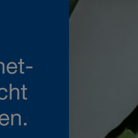
net-
cht
en.