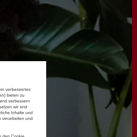
ein verbessertes
n) bieten zu
ufend verbessern
etzen wir erst
liche Inhalte und
n verarbeiten und
in den Cookie