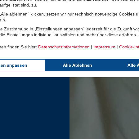
ufgelistet sind, zu.
Alle ablehnen" klicken, setzen wir nur technisch notwendige Cookies 
ein.
e Zustimmung in „Einstellungen anpassen" jederzeit für die Zukunft wi
ie Einstellungen individuell auswählen und mehr über diese erfahren.
nen finden Sie hier:
Datenschutzinformationen
|
Impressum
|
Cookie-In
gen anpassen
Alle Ablehnen
Alle 