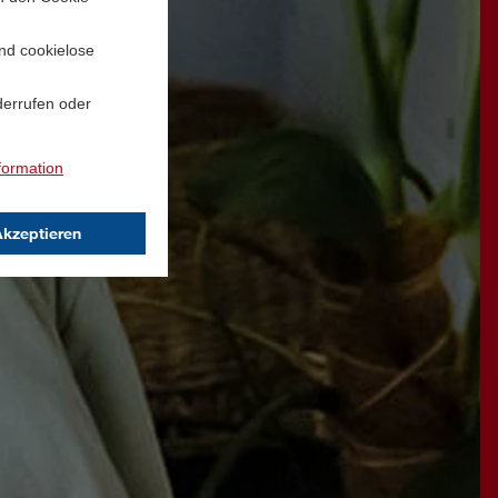
und cookielose
derrufen oder
formation
Akzeptieren