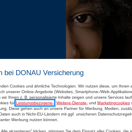
n bei DONAU Versicherung
nden Cookies und ähnliche Technologien. Wir nutzen diese, um Ihnen 
uch unserer Online-Angebote (Websites, Smartphone-/Web-Applikatione
wir Ihnen z. B. personalisierte Inhalte zeigen und unsere Services la
kies für
Leistungsbezogene-
,
Weitere-Dienste-
und
Marketingcookies
s
igung. Diese gehen auch an unsere Partner für Werbung, Medien, zusätz
 Daten auch in Nicht-EU-Ländern mit ggf. unsicheren Datenschutzregel
evanter Werbung nutzen können.
Alle akzeptieren" klicken, stimmen Sie dem Einsatz aller Cookies, die 