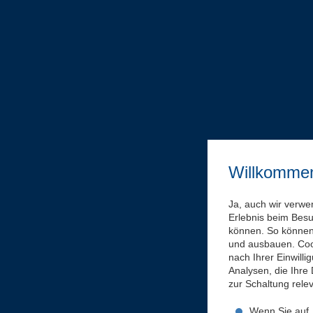
Willkomme
Ja, auch wir verwe
Erlebnis beim Bes
können. So können 
und ausbauen. Coo
nach Ihrer Einwill
Analysen, die Ihre
zur Schaltung rel
Wenn Sie auf „