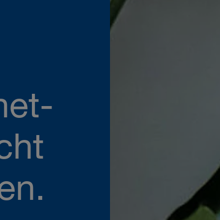
net-
cht
en.