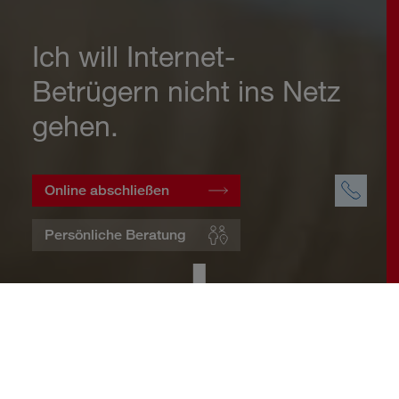
Ich will Internet-
Betrügern nicht ins Netz
gehen.
Online abschließen
Persönliche Beratung
Startseite
Wohnen
Cyberversicherung
Warum eine Cyberversicherung?