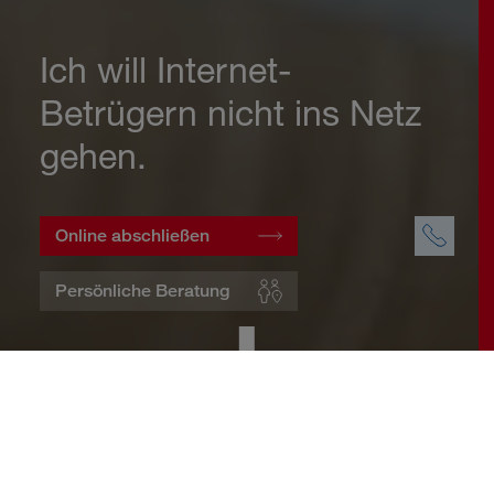
Ich will Internet-
Betrügern nicht ins Netz
gehen.
Online abschließen
Persönliche Beratung
Startseite
Wohnen
Cyberversicherung
Warum eine Cyberversicherung?