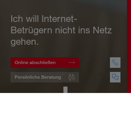
Ich will Internet-
Betrügern nicht ins Netz
gehen.
Online abschließen
Persönliche Beratung
Startseite
Wohnen
Cyberversicherung
Warum eine Cyberversicherung?