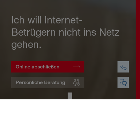
Ich will Internet-
Betrügern nicht ins Netz
gehen.
Online abschließen
Persönliche Beratung
Startseite
Wohnen
Cyberversicherung
Warum eine Cyberversicherung?