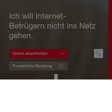
Ich will Internet-
Betrügern nicht ins Netz
gehen.
Online abschließen
Persönliche Beratung
Startseite
Wohnen
Cyberversicherung
Warum eine Cyberversicherung?