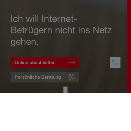
Ich will Internet-
Betrügern nicht ins Netz
gehen.
Online abschließen
Persönliche Beratung
Startseite
Wohnen
Cyberversicherung
Warum eine Cyberversicherung?