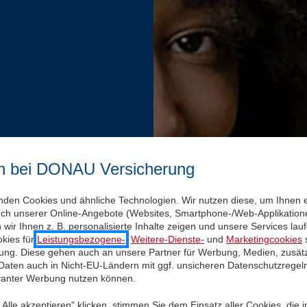
n bei DONAU Versicherung
nden Cookies und ähnliche Technologien. Wir nutzen diese, um Ihnen 
uch unserer Online-Angebote (Websites, Smartphone-/Web-Applikatione
wir Ihnen z. B. personalisierte Inhalte zeigen und unsere Services la
kies für
Leistungsbezogene-
,
Weitere-Dienste-
und
Marketingcookies
s
igung. Diese gehen auch an unsere Partner für Werbung, Medien, zusätz
 Daten auch in Nicht-EU-Ländern mit ggf. unsicheren Datenschutzregel
evanter Werbung nutzen können.
Alle akzeptieren" klicken, stimmen Sie dem Einsatz aller Cookies, die 