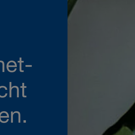
net-
cht
en.