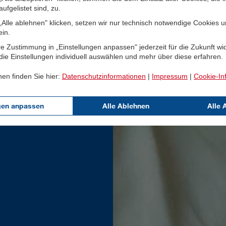
ufgelistet sind, zu.
Alle ablehnen" klicken, setzen wir nur technisch notwendige Cookies 
ein.
e Zustimmung in „Einstellungen anpassen" jederzeit für die Zukunft wi
ie Einstellungen individuell auswählen und mehr über diese erfahren.
nen finden Sie hier:
Datenschutzinformationen
|
Impressum
|
Cookie-In
gen anpassen
Alle Ablehnen
Alle 