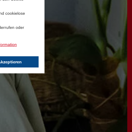
und cookielose
derrufen oder
formation
Akzeptieren