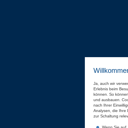
Willkomme
Ja, auch wir verwe
Erlebnis beim Bes
können. So können 
und ausbauen. Coo
nach Ihrer Einwill
Analysen, die Ihre
zur Schaltung rel
Wenn Sie auf „