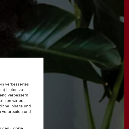
ein verbessertes
n) bieten zu
ufend verbessern
etzen wir erst
liche Inhalte und
n verarbeiten und
in den Cookie