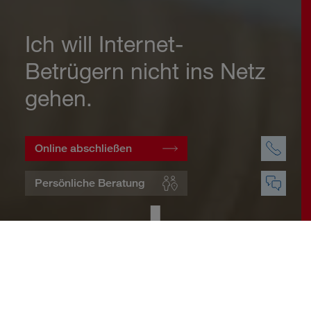
Ich will Internet-
Betrügern nicht ins Netz
gehen.
Online abschließen
Persönliche Beratung
Startseite
Wohnen
Cyberversicherung
Warum eine Cyberversicherung?