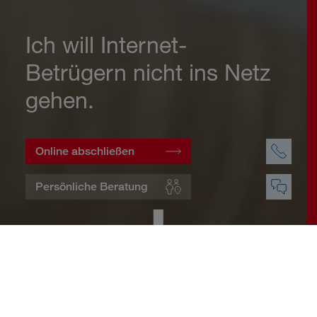
Ich will Internet-
Betrügern nicht ins Netz
gehen.
Online abschließen
Persönliche Beratung
Startseite
Wohnen
Cyberversicherung
Warum eine Cyberversicherung?