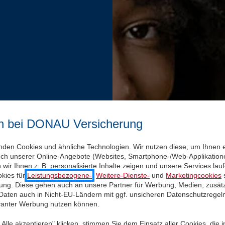
n bei DONAU Versicherung
nden Cookies und ähnliche Technologien. Wir nutzen diese, um Ihnen 
uch unserer Online-Angebote (Websites, Smartphone-/Web-Applikatione
wir Ihnen z. B. personalisierte Inhalte zeigen und unsere Services la
kies für
Leistungsbezogene-
,
Weitere-Dienste-
und
Marketingcookies
s
igung. Diese gehen auch an unsere Partner für Werbung, Medien, zusätz
 Daten auch in Nicht-EU-Ländern mit ggf. unsicheren Datenschutzregel
evanter Werbung nutzen können.
Alle akzeptieren" klicken, stimmen Sie dem Einsatz aller Cookies, die 