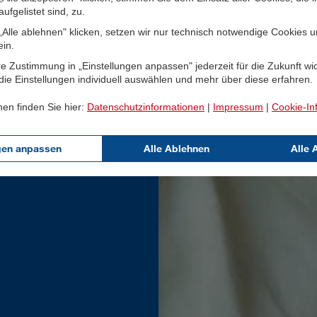
ufgelistet sind, zu.
Alle ablehnen" klicken, setzen wir nur technisch notwendige Cookies 
ein.
e Zustimmung in „Einstellungen anpassen" jederzeit für die Zukunft wi
ie Einstellungen individuell auswählen und mehr über diese erfahren.
nen finden Sie hier:
Datenschutzinformationen
|
Impressum
|
Cookie-In
gen anpassen
Alle Ablehnen
Alle 