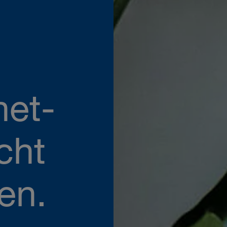
net-
cht
en.