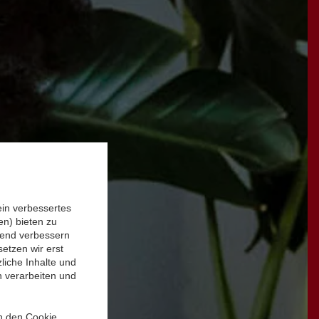
ein verbessertes
n) bieten zu
ufend verbessern
etzen wir erst
liche Inhalte und
n verarbeiten und
in den Cookie