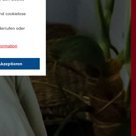
und cookielose
derrufen oder
formation
Akzeptieren