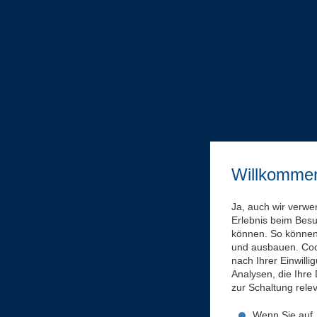
Willkomme
Ja, auch wir verwe
Erlebnis beim Bes
können. So können 
und ausbauen. Coo
nach Ihrer Einwill
Analysen, die Ihre
zur Schaltung rel
Wenn Sie auf „