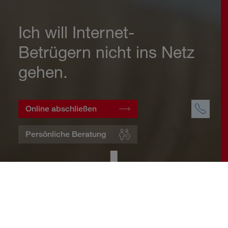
Ich will Internet-
Betrügern nicht ins Netz
gehen.
Online abschließen
Persönliche Beratung
Startseite
Wohnen
Cyberversicherung
Warum eine Cyberversicherung?