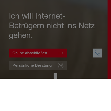
Ich will Internet-
Betrügern nicht ins Netz
gehen.
Online abschließen
Persönliche Beratung
Startseite
Wohnen
Cyberversicherung
Warum eine Cyberversicherung?