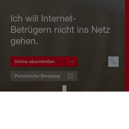
Ich will Internet-
Betrügern nicht ins Netz
gehen.
Online abschließen
Persönliche Beratung
Startseite
Wohnen
Cyberversicherung
Warum eine Cyberversicherung?