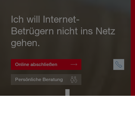
Ich will Internet-
Betrügern nicht ins Netz
gehen.
Online abschließen
Persönliche Beratung
Startseite
Wohnen
Cyberversicherung
Warum eine Cyberversicherung?