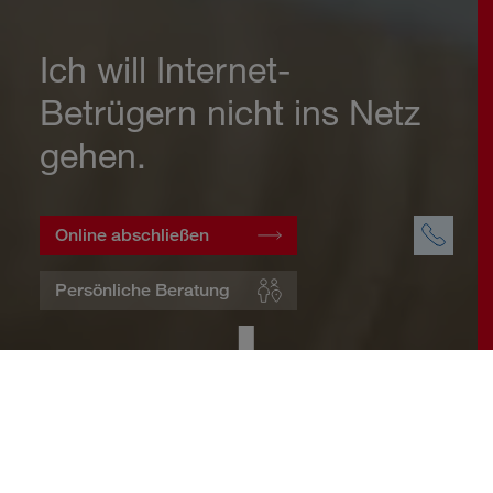
Ich will Internet-
Betrügern nicht ins Netz
gehen.
Online abschließen
Persönliche Beratung
Startseite
Wohnen
Cyberversicherung
Warum eine Cyberversicherung?