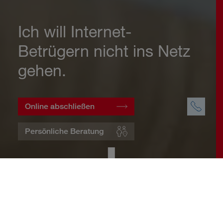
Ich will Internet-
Betrügern nicht ins Netz
gehen.
Online abschließen
Persönliche Beratung
Startseite
Wohnen
Cyberversicherung
Warum eine Cyberversicherung?