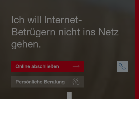
Ich will Internet-
Betrügern nicht ins Netz
gehen.
Online abschließen
Persönliche Beratung
Startseite
Wohnen
Cyberversicherung
Warum eine Cyberversicherung?