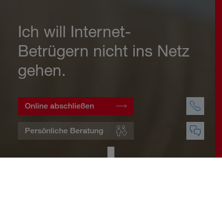
Ich will Internet-
Betrügern nicht ins Netz
gehen.
Online abschließen
Persönliche Beratung
Startseite
Wohnen
Cyberversicherung
Warum eine Cyberversicherung?