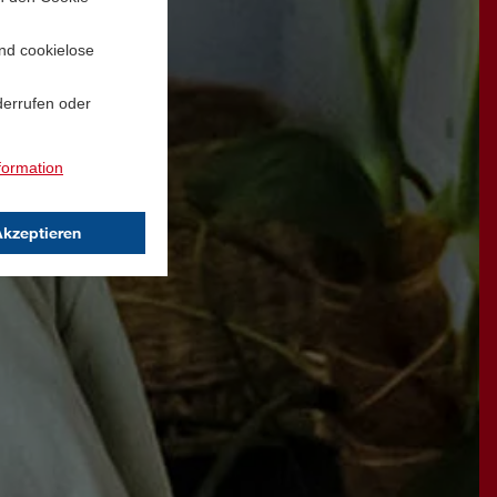
und cookielose
derrufen oder
formation
Akzeptieren