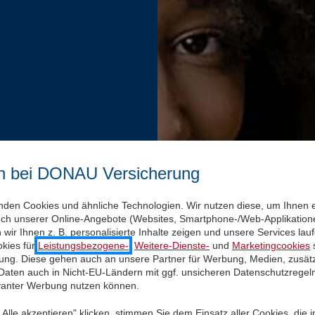
n bei DONAU Versicherung
nden Cookies und ähnliche Technologien. Wir nutzen diese, um Ihnen 
uch unserer Online-Angebote (Websites, Smartphone-/Web-Applikatione
wir Ihnen z. B. personalisierte Inhalte zeigen und unsere Services la
kies für
Leistungsbezogene-
,
Weitere-Dienste-
und
Marketingcookies
s
igung. Diese gehen auch an unsere Partner für Werbung, Medien, zusätz
 Daten auch in Nicht-EU-Ländern mit ggf. unsicheren Datenschutzregel
evanter Werbung nutzen können.
Alle akzeptieren" klicken, stimmen Sie dem Einsatz aller Cookies, die 