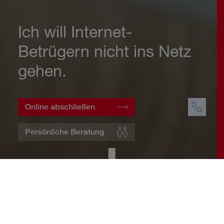
Ich will Internet-
Betrügern nicht ins Netz
gehen.
Online abschließen
Persönliche Beratung
Startseite
Wohnen
Cyberversicherung
Warum eine Cyberversicherung?