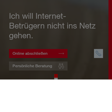
Ich will Internet-
Betrügern nicht ins Netz
gehen.
Online abschließen
Persönliche Beratung
Startseite
Wohnen
Cyberversicherung
Warum eine Cyberversicherung?