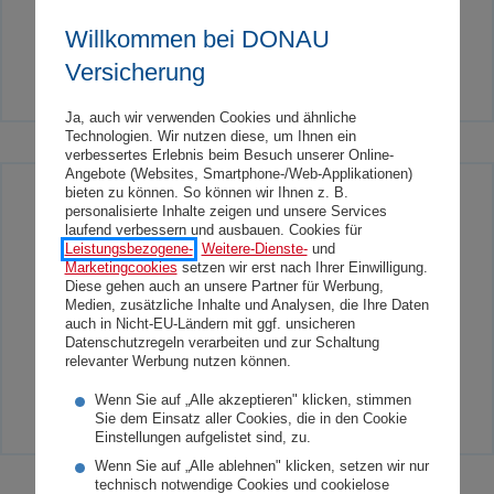
Willkommen bei DONAU
m.joergler@donauversicherung.at
Versicherung
Ja, auch wir verwenden Cookies und ähnliche
Technologien. Wir nutzen diese, um Ihnen ein
verbessertes Erlebnis beim Besuch unserer Online-
Angebote (Websites, Smartphone-/Web-Applikationen)
bieten zu können. So können wir Ihnen z. B.
Nicht das passende für Sie?
personalisierte Inhalte zeigen und unsere Services
laufend verbessern und ausbauen. Cookies für
Leistungsbezogene-
,
Weitere-Dienste-
und
Sie möchten gerne bei der DONAU Versicherung
Marketingcookies
setzen wir erst nach Ihrer Einwilligung.
Diese gehen auch an unsere Partner für Werbung,
arbeiten, aber dieser Job ist nicht das passende
Medien, zusätzliche Inhalte und Analysen, die Ihre Daten
für Sie? Wir freuen uns sehr über Ihre
auch in Nicht-EU-Ländern mit ggf. unsicheren
Datenschutzregeln verarbeiten und zur Schaltung
Initiativbewerbung.
relevanter Werbung nutzen können.
Jetzt initiativ bewerben
Wenn Sie auf „Alle akzeptieren" klicken, stimmen
Sie dem Einsatz aller Cookies, die in den Cookie
Einstellungen aufgelistet sind, zu.
Wenn Sie auf „Alle ablehnen" klicken, setzen wir nur
technisch notwendige Cookies und cookielose