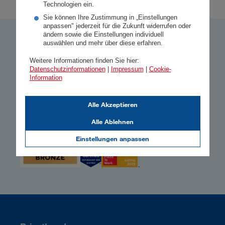
Technologien ein.
Sie können Ihre Zustimmung in „Einstellungen
anpassen" jederzeit für die Zukunft widerrufen oder
ändern sowie die Einstellungen individuell
auswählen und mehr über diese erfahren.
So bewerten uns unsere Kund:innen
Weitere Informationen finden Sie hier:
4,73
Datenschutzinformationen
|
Impressum
|
Cookie-
Information
Gesamtzufriedenheit
1
16.234 Kundenbewertungen
Alle Akzeptieren
Alle Ablehnen
Einstellungen anpassen