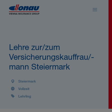
Sprungmarken
Springe direkt zu:
Lehre zur/zum
Versicherungskauffrau/-
mann Steiermark
Steiermark
Vollzeit
Lehrling