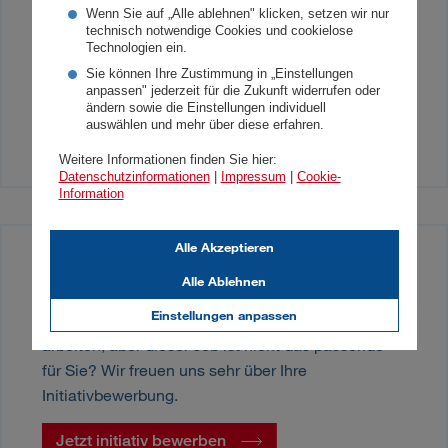
1010, Wien Österreich
Wenn Sie auf „Alle ablehnen" klicken, setzen wir nur
technisch notwendige Cookies und cookielose
Technologien ein.
+435033072285
Sie können Ihre Zustimmung in „Einstellungen
anpassen" jederzeit für die Zukunft widerrufen oder
ändern sowie die Einstellungen individuell
s.selim@donauversicherung.at
auswählen und mehr über diese erfahren.
Weitere Informationen finden Sie hier:
Datenschutzinformationen
|
Impressum
|
Cookie-
Information
Alle Akzeptieren
Nicht das passende für Sie?
Alle Ablehnen
Einstellungen anpassen
Sie möchten gerne bei der DONAU Versicherung
arbeiten, aber dieser Job ist nicht das passende
für Sie? Wir freuen uns sehr über Ihre
Initiativbewerbung.
Jetzt initiativ bewerben