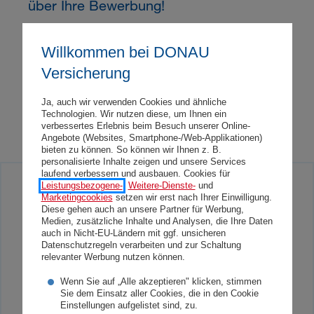
über Ihre Bewerbung!
Willkommen bei DONAU
Versicherung
Ja, auch wir verwenden Cookies und ähnliche
Technologien. Wir nutzen diese, um Ihnen ein
Jetzt bewerben
verbessertes Erlebnis beim Besuch unserer Online-
Angebote (Websites, Smartphone-/Web-Applikationen)
bieten zu können. So können wir Ihnen z. B.
personalisierte Inhalte zeigen und unsere Services
laufend verbessern und ausbauen. Cookies für
Leistungsbezogene-
,
Weitere-Dienste-
und
Sie haben noch Fragen?
Marketingcookies
setzen wir erst nach Ihrer Einwilligung.
Diese gehen auch an unsere Partner für Werbung,
Medien, zusätzliche Inhalte und Analysen, die Ihre Daten
Gerne stehen wir als Ansprechpartner für Ihre
auch in Nicht-EU-Ländern mit ggf. unsicheren
Datenschutzregeln verarbeiten und zur Schaltung
Rückfragen zur Verfügung:
relevanter Werbung nutzen können.
Sarah Selim
Wenn Sie auf „Alle akzeptieren" klicken, stimmen
Sie dem Einsatz aller Cookies, die in den Cookie
Einstellungen aufgelistet sind, zu.