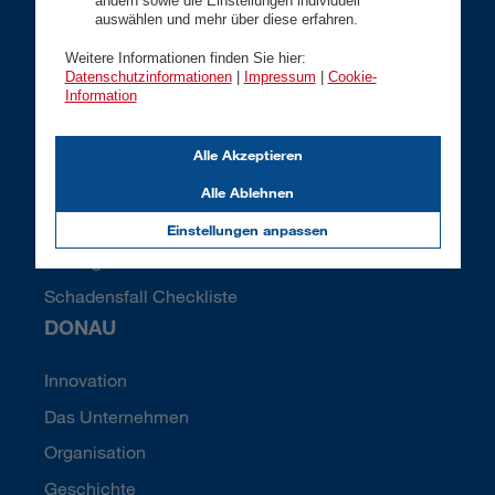
ändern sowie die Einstellungen individuell
Informationsblätter Privatkunden
auswählen und mehr über diese erfahren.
Informationsblätter Geschäftskunden
Weitere Informationen finden Sie hier:
Datenschutzinformationen
|
Impressum
|
Cookie-
Ombudsstelle
Information
Klauseln und Bedingungen
Rechtliches und Compliance
Alle Akzeptieren
DONAU-Lexikon
Alle Ablehnen
Pensionslückenrechner
Einstellungen anpassen
Umzugscheckliste
Schadensfall Checkliste
DONAU
Innovation
Das Unternehmen
Organisation
Geschichte