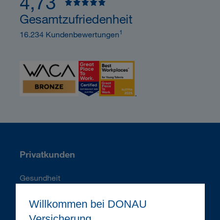
4,73
Gesamtzufriedenheit
1
16.234 Kundenbewertungen
Privatkunden
Gesundheit
Vorsorge
Willkommen bei DONAU
Kfz
Versicherung