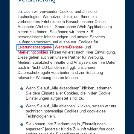
Wohnen
Ja, auch wir verwenden Cookies und ähnliche
Rechtsschutz
Technologien. Wir nutzen diese, um Ihnen ein
verbessertes Erlebnis beim Besuch unserer Online-
Karriere
Angebote (Websites, Smartphone-/Web-Applikationen)
Geschäftskunden
bieten zu können. So können wir Ihnen z. B.
personalisierte Inhalte zeigen und unsere Services
laufend verbessern und ausbauen. Cookies für
Betriebsversicherungen
Leistungsbezogene-
,
Weitere-Dienste-
und
Marketingcookies
setzen wir erst nach Ihrer Einwilligung.
Vorsorge
Diese gehen auch an unsere Partner für Werbung,
Medien, zusätzliche Inhalte und Analysen, die Ihre Daten
Branchenlösungen
auch in Nicht-EU-Ländern mit ggf. unsicheren
Service
Datenschutzregeln verarbeiten und zur Schaltung
relevanter Werbung nutzen können.
Versicherungsfall melden
Wenn Sie auf „Alle akzeptieren" klicken, stimmen
Sie dem Einsatz aller Cookies, die in den Cookie
Meine DONAU
Einstellungen aufgelistet sind, zu.
Wenn Sie auf „Alle ablehnen" klicken, setzen wir nur
Daten ändern
technisch notwendige Cookies und cookielose
Versicherungscheck
Technologien ein.
Sie können Ihre Zustimmung in „Einstellungen
Servicedownloads
anpassen" jederzeit für die Zukunft widerrufen oder