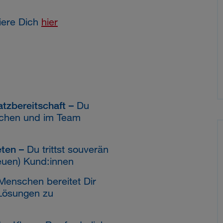
iere Dich
hier
tzbereitschaft –
Du
eichen und im Team
ten –
Du trittst souverän
euen) Kund:innen
Menschen bereitet Dir
 Lösungen zu