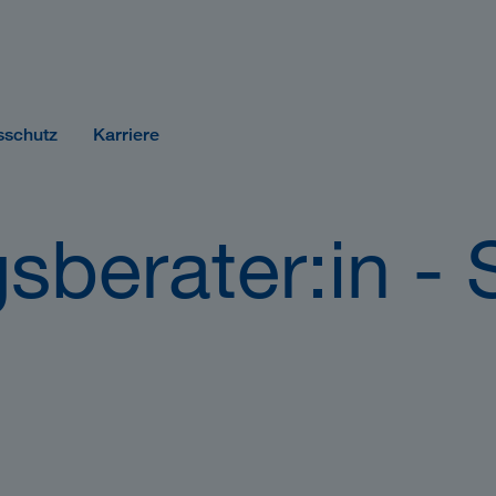
sschutz
Karriere
sberater:in - 