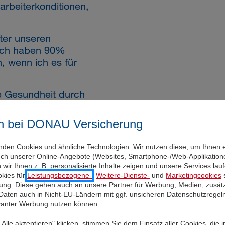
arbeiterkonditionen,
ter unseren
reich haben 90%
, wenn ich es für
e Gesundheit durch
n bei DONAU Versicherung
r uns auf Deine
nden Cookies und ähnliche Technologien. Wir nutzen diese, um Ihnen 
uch unserer Online-Angebote (Websites, Smartphone-/Web-Applikatione
wir Ihnen z. B. personalisierte Inhalte zeigen und unsere Services la
kies für
Leistungsbezogene-
,
Weitere-Dienste-
und
Marketingcookies
s
 und die Freiheit,
igung. Diese gehen auch an unsere Partner für Werbung, Medien, zusätz
 Daten auch in Nicht-EU-Ländern mit ggf. unsicheren Datenschutzregel
gen zu gestalten. Im
evanter Werbung nutzen können.
Alle akzeptieren" klicken, stimmen Sie dem Einsatz aller Cookies, die 