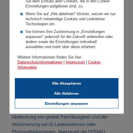
Sie dem Einsatz aller Cookies, die in den Cookie
Einstellungen aufgelistet sind, zu.
Wenn Sie auf „Alle ablehnen" klicken, setzen wir nur
technisch notwendige Cookies und cookielose
Technologien ein.
Sie können Ihre Zustimmung in „Einstellungen
anpassen" jederzeit für die Zukunft widerrufen oder
ändern sowie die Einstellungen individuell
Mehr Sicherheit bei Naturgefahren
auswählen und mehr über diese erfahren.
und beim Einsatz von
Weitere Informationen finden Sie hier:
Datenschutzinformationen
|
Impressum
|
Cookie-
Zukunftstechnologien: die neue
Information
DONAU Wohnhausversicherung
Alle Akzeptieren
Donnerstag, 14.07.2022
Alle Ablehnen
Mit Neuerungen bei der Wohnhausversicherung,
Einstellungen anpassen
wie dem Schutz vor Naturkatastrophen, der
Abdeckung von grober Fahrlässigkeit und der
Versicherung von E-Ladestationen oder
Photovoltaikanlagen, überzeugt die DONAU