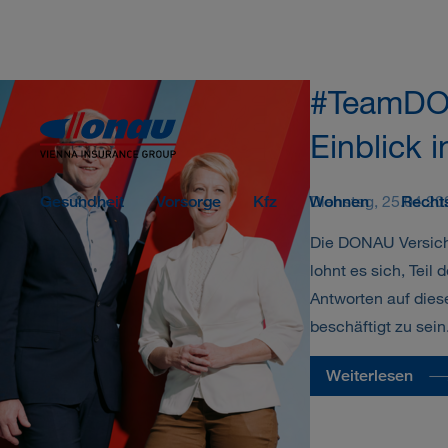
Sprungmarken
Springe direkt zu:
#TeamDON
Einblick i
Dienstag, 25.04.20
Gesundheit
Vorsorge
Kfz
Wohnen
Recht
Die DONAU Versich
lohnt es sich, Tei
Antworten auf dies
beschäftigt zu sein
Weiterlesen