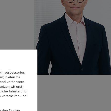
ein verbessertes
n) bieten zu
ufend verbessern
etzen wir erst
liche Inhalte und
n verarbeiten und
in den Cookie