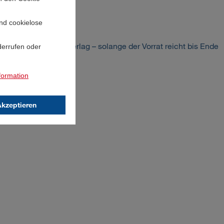
und cookielose
 Edition als Einmalerlag – solange der Vorrat reicht bis Ende
derrufen oder
formation
Akzeptieren