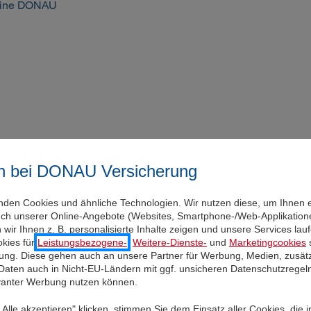
Meine DONAU
n bei DONAU Versicherung
nden Cookies und ähnliche Technologien. Wir nutzen diese, um Ihnen 
uch unserer Online-Angebote (Websites, Smartphone-/Web-Applikatione
wir Ihnen z. B. personalisierte Inhalte zeigen und unsere Services la
kies für
Leistungsbezogene-
,
Weitere-Dienste-
und
Marketingcookies
s
igung. Diese gehen auch an unsere Partner für Werbung, Medien, zusätz
 Daten auch in Nicht-EU-Ländern mit ggf. unsicheren Datenschutzregel
evanter Werbung nutzen können.
arbond 2023 Limited Edition
Alle akzeptieren" klicken, stimmen Sie dem Einsatz aller Cookies, die 