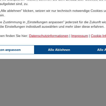
ufgelistet sind, zu.
Alle ablehnen" klicken, setzen wir nur technisch notwendige Cookies 
23
ein.
rofitieren, Kaufkraft absichern: Mit dem Starbond 2023 Limited
e Zustimmung in „Einstellungen anpassen" jederzeit für die Zukunft wi
ie Einstellungen individuell auswählen und mehr über diese erfahren.
ßbar
nen finden Sie hier:
Datenschutzinformationen
|
Impressum
|
Cookie-In
gen anpassen
Alle Ablehnen
Alle 