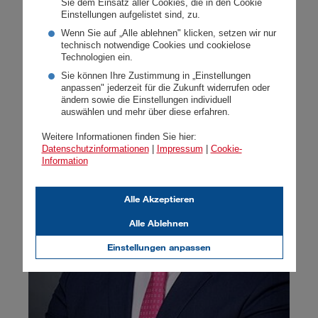
Sie dem Einsatz aller Cookies, die in den Cookie
Führung der DONAU Versicherung als
Einstellungen aufgelistet sind, zu.
Vorstandsvorsitzender und Generaldirektor. Er folgt
Wenn Sie auf „Alle ablehnen" klicken, setzen wir nur
technisch notwendige Cookies und cookielose
damit Peter Thirring, der in den Vorstand der Vienna
Technologien ein.
Insurance Group wechselt.
Sie können Ihre Zustimmung in „Einstellungen
anpassen" jederzeit für die Zukunft widerrufen oder
Weiterlesen
ändern sowie die Einstellungen individuell
auswählen und mehr über diese erfahren.
Weitere Informationen finden Sie hier:
Datenschutzinformationen
|
Impressum
|
Cookie-
Information
Alle Akzeptieren
Alle Ablehnen
Einstellungen anpassen