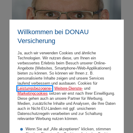
Willkommen bei DONAU
Versicherung
Ja, auch wir verwenden Cookies und ähnliche
Technologien. Wir nutzen diese, um Ihnen ein
verbessertes Erlebnis beim Besuch unserer Online-
Angebote (Websites, Smartphone-/Web-Applikationen)
bieten zu können. So können wir Ihnen z. B.
personalisierte Inhalte zeigen und unsere Services
laufend verbessern und ausbauen. Cookies für
Ralph Müller neuer
Leistungsbezogene-
,
Weitere-Dienste-
und
Marketingcookies
setzen wir erst nach Ihrer Einwilligung.
Generaldirektor - Kontinuität im
Diese gehen auch an unsere Partner für Werbung,
Medien, zusätzliche Inhalte und Analysen, die Ihre Daten
Vorstandsteam
auch in Nicht-EU-Ländern mit ggf. unsicheren
Datenschutzregeln verarbeiten und zur Schaltung
relevanter Werbung nutzen können.
Montag, 02.07.2018
Wenn Sie auf „Alle akzeptieren" klicken, stimmen
Ralph Müller übernimmt ab 1. Juli 2018 die