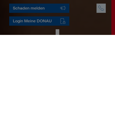
Schaden melden
Login Meine DONAU
Unwetter
Schnelle Hilfe, wenn es drauf
ankommt!
Sie sind von den Folgen eines Unwetters
betroffen? Melden Sie Ihre Schäden bei der